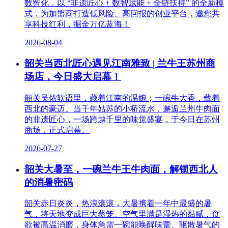
数智化，以 “非遗匠心 + 数智赋能 + 全链扶持” 的全新模
式，为加盟商打造低风险、高回报的创业平台，邀您共
享科技红利，掘金万亿蓝海！
2026-08-04
韶关当西北匠心遇见江南雅致 | 兰牛王苏州商
场店，今日盛大启幕！
韶关吴侬软语里，藏着江南的温婉；一碗牛大香，载着
西北的豪迈。当千年姑苏的小桥流水，邂逅兰州牛肉面
的非遗匠心，一场跨越千里的味觉盛宴，于今日在苏州
商场，正式启幕。
2026-07-27
韶关大暑至，一碗兰牛王牛肉面，解锁西北人
的消暑密码
韶关赤日炎炎，热浪滚滚，大暑携着一年中最盛的暑
气，将天地变成巨大蒸笼。空气里满是湿热的黏腻，食
欲被高温消磨，身体急需一碗能唤醒味蕾、驱散暑气的