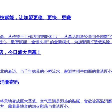
技赋能，让加盟更稳、更快、更赚
化革命。从传统手工作坊到智能化工厂，从单店粗放经营到全域数
心 + 数智赋能 + 全链扶持” 的全新模式，为加盟商打造低
场店，今日盛大启幕！
北的豪迈。当千年姑苏的小桥流水，邂逅兰州牛肉面的非遗匠心
消暑密码
将天地变成巨大蒸笼。空气里满是湿热的黏腻，食欲被高温消磨
方，藏着最地道的烟火慰藉与非遗匠心。