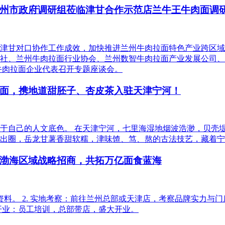
州市政府调研组莅临津甘合作示范店兰牛王牛肉面调
津甘对口协作工作成效，加快推进兰州牛肉拉面特色产业跨区域
社、兰州牛肉拉面行业协会、兰州数智牛肉拉面产业发展公司、
牛肉拉面企业代表召开专题座谈会。
面，携地道甜胚子、杏皮茶入驻天津宁河！
于自己的人文底色。 在天津宁河，七里海湿地烟波浩渺，贝壳
出圈，岳龙甘薯香甜软糯，津味馇、笃、熬的古法技艺，藏着宁
渤海区域战略招商，共拓万亿面食蓝海
细招商资料。 2. 实地考察：前往兰州总部或天津店，考察品牌实力
培训开业：员工培训，总部带店，盛大开业。