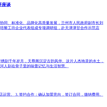
研座谈
协同、标准化、品牌化高质量发展，兰州市人民政府副市长刘
培黎工坊企业代表组成专项调研组，赴天津津甘合作示范店
堤镌刻千年岁月，天尊阁沉淀古韵风华。这片人杰地灵的水土，
河人刻在骨子里的味蕾记忆与生活智慧。
与门店运营。 3. 签约合作：确认加盟意向，签订合同，缴纳费用。