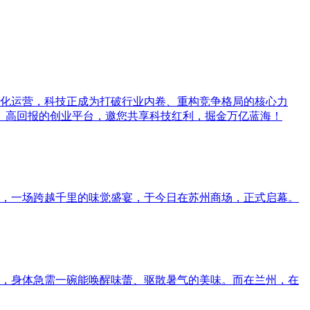
字化运营，科技正成为打破行业内卷、重构竞争格局的核心力
风险、高回报的创业平台，邀您共享科技红利，掘金万亿蓝海！
，一场跨越千里的味觉盛宴，于今日在苏州商场，正式启幕。
，身体急需一碗能唤醒味蕾、驱散暑气的美味。而在兰州，在