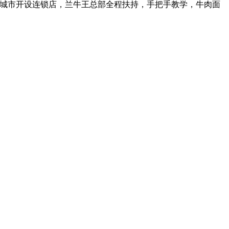
多城市开设连锁店，兰牛王总部全程扶持，手把手教学，牛肉面