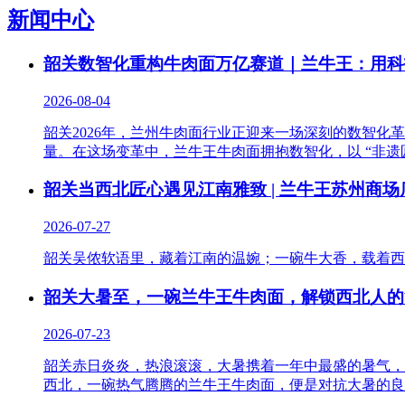
新闻中心
韶关数智化重构牛肉面万亿赛道｜兰牛王：用科
2026-08-04
韶关2026年，兰州牛肉面行业正迎来一场深刻的数智
量。在这场变革中，兰牛王牛肉面拥抱数智化，以 “非遗匠
韶关当西北匠心遇见江南雅致 | 兰牛王苏州商
2026-07-27
韶关吴侬软语里，藏着江南的温婉；一碗牛大香，载着西
韶关大暑至，一碗兰牛王牛肉面，解锁西北人的
2026-07-23
韶关赤日炎炎，热浪滚滚，大暑携着一年中最盛的暑气，
西北，一碗热气腾腾的兰牛王牛肉面，便是对抗大暑的良