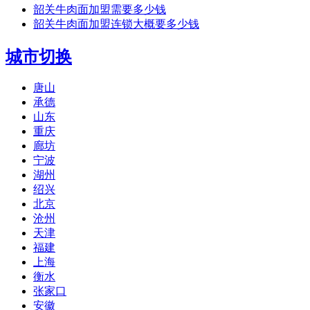
韶关牛肉面加盟需要多少钱
韶关牛肉面加盟连锁大概要多少钱
城市切换
唐山
承德
山东
重庆
廊坊
宁波
湖州
绍兴
北京
沧州
天津
福建
上海
衡水
张家口
安徽