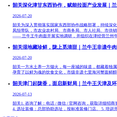
韶关深化津甘东西协作，赋能拉面产业发展｜兰
2026-07-20
韶关为深入贯彻落实国家东西部协作战略部署，持续深化
凤恒带队，市农业农村局、市商务局、市人社局、市供销
—— 兰牛王牛肉面开展实地调研，并组织在津经营兰州
韶关湿地藏珍鲜，陇上觅清甜｜兰牛王非遗牛肉
2026-07-20
韶关一方水土养一方烟火，每一座城的味道，都藏着独属
孕育了以鲜为魂的饮食文化，市级非遗七里海河蟹面鲜醇
韶关津门起陇香，面启新财局｜兰牛王天津及环
2026-07-13
韶关1. 咨询了解：电话 / 微信 / 官网咨询，获取详
4. 选址装修：总部协助选址，按标准装修门店。 5. 