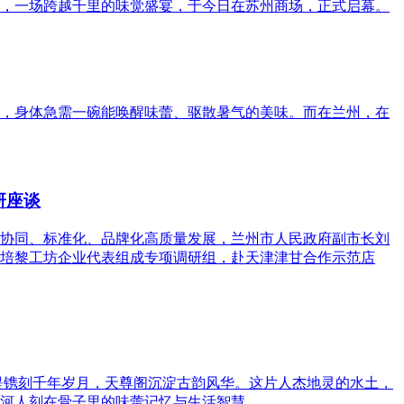
，一场跨越千里的味觉盛宴，于今日在苏州商场，正式启幕。
，身体急需一碗能唤醒味蕾、驱散暑气的美味。而在兰州，在
研座谈
协同、标准化、品牌化高质量发展，兰州市人民政府副市长刘
培黎工坊企业代表组成专项调研组，赴天津津甘合作示范店
堤镌刻千年岁月，天尊阁沉淀古韵风华。这片人杰地灵的水土，
河人刻在骨子里的味蕾记忆与生活智慧。