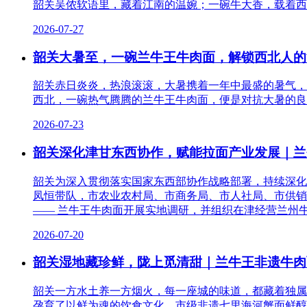
韶关吴侬软语里，藏着江南的温婉；一碗牛大香，载着西
2026-07-27
韶关大暑至，一碗兰牛王牛肉面，解锁西北人的
韶关赤日炎炎，热浪滚滚，大暑携着一年中最盛的暑气，
西北，一碗热气腾腾的兰牛王牛肉面，便是对抗大暑的良
2026-07-23
韶关深化津甘东西协作，赋能拉面产业发展｜兰
韶关为深入贯彻落实国家东西部协作战略部署，持续深化
凤恒带队，市农业农村局、市商务局、市人社局、市供销
—— 兰牛王牛肉面开展实地调研，并组织在津经营兰州
2026-07-20
韶关湿地藏珍鲜，陇上觅清甜｜兰牛王非遗牛肉
韶关一方水土养一方烟火，每一座城的味道，都藏着独属
孕育了以鲜为魂的饮食文化，市级非遗七里海河蟹面鲜醇