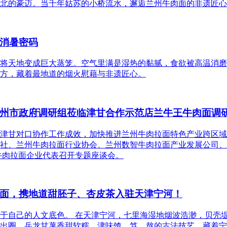
北的豪迈。当千年姑苏的小桥流水，邂逅兰州牛肉面的非遗匠心
消暑密码
将天地变成巨大蒸笼。空气里满是湿热的黏腻，食欲被高温消磨
方，藏着最地道的烟火慰藉与非遗匠心。
州市政府调研组莅临津甘合作示范店兰牛王牛肉面调
津甘对口协作工作成效，加快推进兰州牛肉拉面特色产业跨区域
社、兰州牛肉拉面行业协会、兰州数智牛肉拉面产业发展公司、
牛肉拉面企业代表召开专题座谈会。
面，携地道甜胚子、杏皮茶入驻天津宁河！
于自己的人文底色。 在天津宁河，七里海湿地烟波浩渺，贝壳
出圈，岳龙甘薯香甜软糯，津味馇、笃、熬的古法技艺，藏着宁