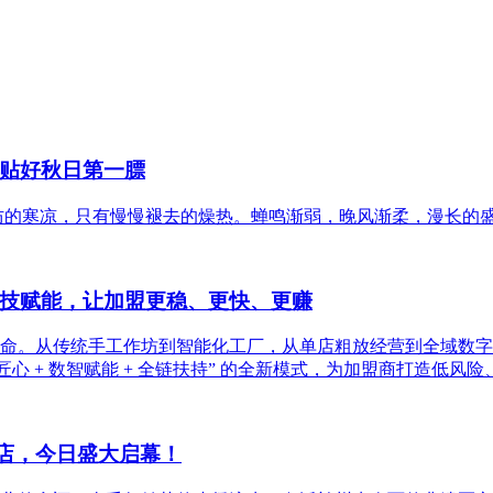
贴好秋日第一膘
防的寒凉，只有慢慢褪去的燥热。蝉鸣渐弱，晚风渐柔，漫长的
技赋能，让加盟更稳、更快、更赚
化革命。从传统手工作坊到智能化工厂，从单店粗放经营到全域数
心 + 数智赋能 + 全链扶持” 的全新模式，为加盟商打造低
场店，今日盛大启幕！