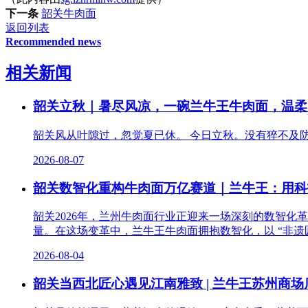
下一条
韶关牛肉面
返回列表
Recommended news
相关新闻
韶关立秋｜暑尽风凉，一碗兰牛王牛肉面，温柔
韶关风从叶隙过，忽觉夏已休。 今日立秋。没有猝不及
2026-08-07
韶关数智化重构牛肉面万亿赛道｜兰牛王：用科
韶关2026年，兰州牛肉面行业正迎来一场深刻的数智
量。在这场变革中，兰牛王牛肉面拥抱数智化，以 “非遗匠
2026-08-04
韶关当西北匠心遇见江南雅致 | 兰牛王苏州商