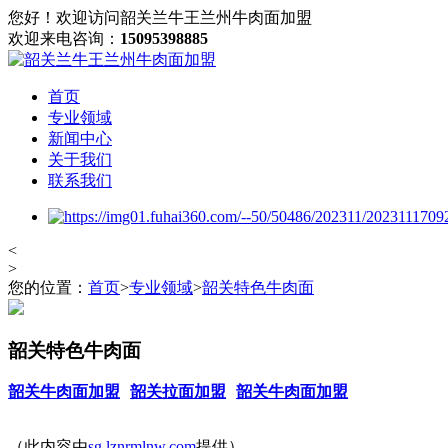
您好！欢迎访问韶关兰牛王兰州牛肉面加盟
欢迎来电咨询：
15095398885
首页
专业领域
新闻中心
关于我们
联系我们
<
>
您的位置：
首页
>
专业领域
>
韶关特色牛肉面
韶关特色牛肉面
韶关牛肉面加盟
韶关拉面加盟
韶关牛肉面加盟
（此内容由
sg.lznrmlnw.com
提供）