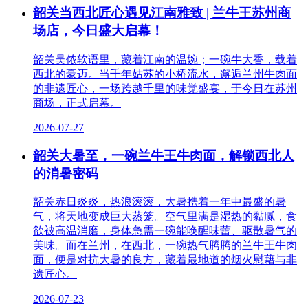
韶关当西北匠心遇见江南雅致 | 兰牛王苏州商
场店，今日盛大启幕！
韶关吴侬软语里，藏着江南的温婉；一碗牛大香，载着
西北的豪迈。当千年姑苏的小桥流水，邂逅兰州牛肉面
的非遗匠心，一场跨越千里的味觉盛宴，于今日在苏州
商场，正式启幕。
2026-07-27
韶关大暑至，一碗兰牛王牛肉面，解锁西北人
的消暑密码
韶关赤日炎炎，热浪滚滚，大暑携着一年中最盛的暑
气，将天地变成巨大蒸笼。空气里满是湿热的黏腻，食
欲被高温消磨，身体急需一碗能唤醒味蕾、驱散暑气的
美味。而在兰州，在西北，一碗热气腾腾的兰牛王牛肉
面，便是对抗大暑的良方，藏着最地道的烟火慰藉与非
遗匠心。
2026-07-23