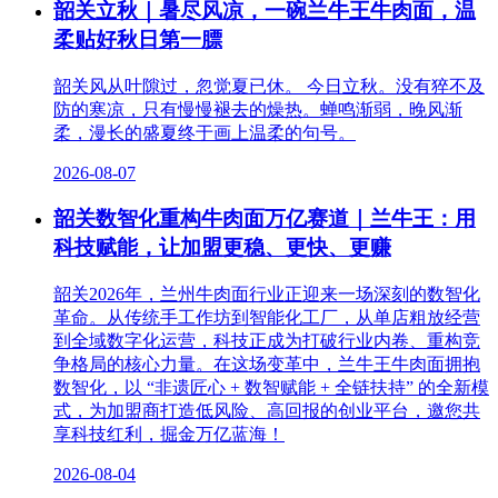
韶关立秋｜暑尽风凉，一碗兰牛王牛肉面，温
柔贴好秋日第一膘
韶关风从叶隙过，忽觉夏已休。 今日立秋。没有猝不及
防的寒凉，只有慢慢褪去的燥热。蝉鸣渐弱，晚风渐
柔，漫长的盛夏终于画上温柔的句号。
2026-08-07
韶关数智化重构牛肉面万亿赛道｜兰牛王：用
科技赋能，让加盟更稳、更快、更赚
韶关2026年，兰州牛肉面行业正迎来一场深刻的数智化
革命。从传统手工作坊到智能化工厂，从单店粗放经营
到全域数字化运营，科技正成为打破行业内卷、重构竞
争格局的核心力量。在这场变革中，兰牛王牛肉面拥抱
数智化，以 “非遗匠心 + 数智赋能 + 全链扶持” 的全新模
式，为加盟商打造低风险、高回报的创业平台，邀您共
享科技红利，掘金万亿蓝海！
2026-08-04